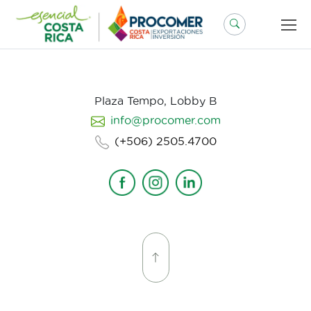
Saltar
al
contenido
Plaza Tempo, Lobby B
info@procomer.com
(+506) 2505.4700