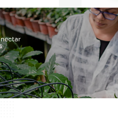
onectar
s