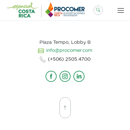
Saltar
al
contenido
Plaza Tempo, Lobby B
info@procomer.com
(+506) 2505.4700