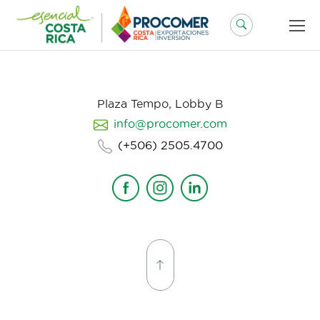
Saltar
al
contenido
Plaza Tempo, Lobby B
info@procomer.com
(+506) 2505.4700