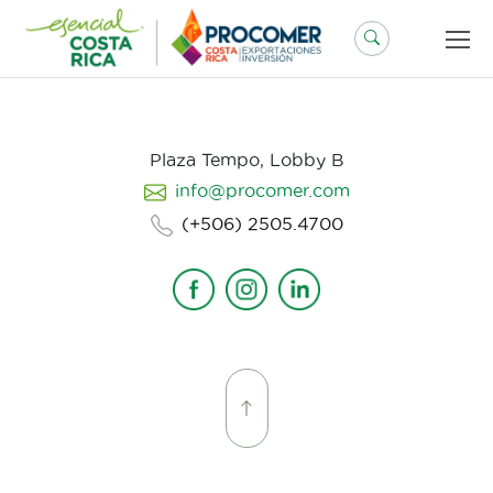
Saltar
al
contenido
Plaza Tempo, Lobby B
info@procomer.com
(+506) 2505.4700