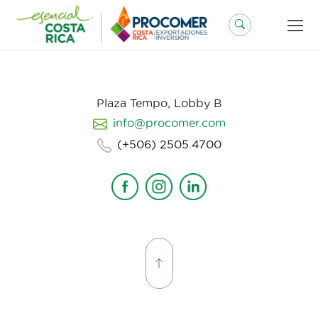
Saltar
al
contenido
Plaza Tempo, Lobby B
info@procomer.com
(+506) 2505.4700