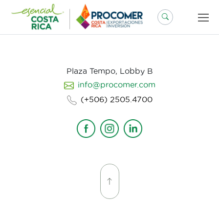
Saltar
al
contenido
Plaza Tempo, Lobby B
info@procomer.com
(+506) 2505.4700