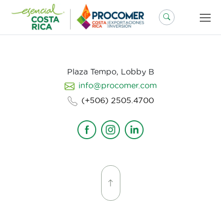
Saltar
al
contenido
Plaza Tempo, Lobby B
info@procomer.com
(+506) 2505.4700