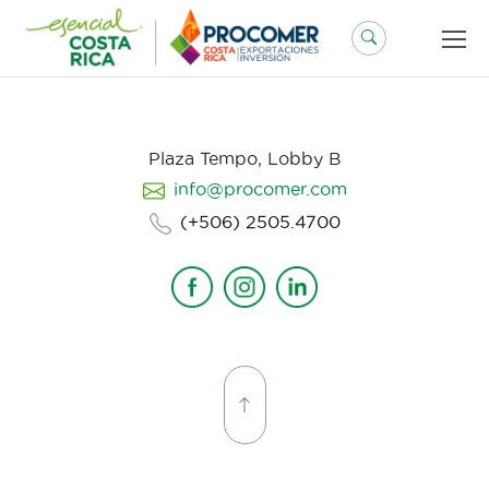
Saltar
al
contenido
Plaza Tempo, Lobby B
info@procomer.com
(+506) 2505.4700