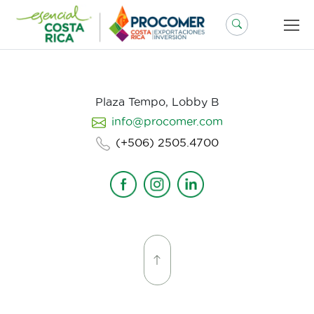
Saltar
al
contenido
Plaza Tempo, Lobby B
info@procomer.com
(+506) 2505.4700