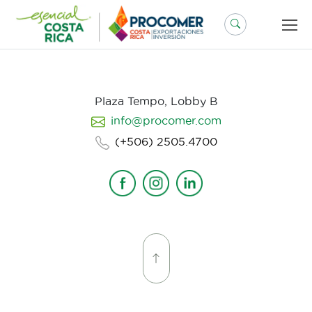
Saltar
al
contenido
Plaza Tempo, Lobby B
info@procomer.com
(+506) 2505.4700