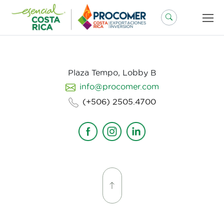
Saltar
al
contenido
Plaza Tempo, Lobby B
info@procomer.com
(+506) 2505.4700