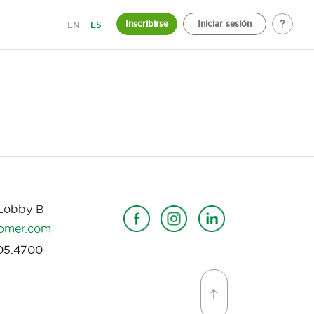
Inscribirse
Iniciar sesión
EN
ES
 Lobby B
omer.com
05.4700