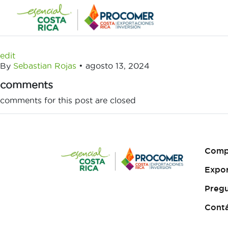
Saltar
al
contenido
edit
By
Sebastian Rojas
•
agosto 13, 2024
comments
comments for this post are closed
Comp
Expo
Pregu
Cont