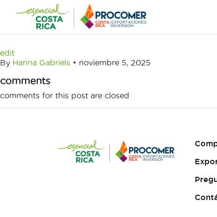
Saltar
al
contenido
edit
By
Hanna Gabriels
•
noviembre 5, 2025
comments
comments for this post are closed
Comp
Expo
Pregu
Cont