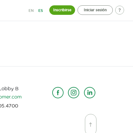
Inscribirse
Iniciar sesión
EN
ES
 Lobby B
omer.com
05.4700