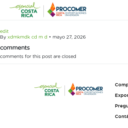
Saltar
al
contenido
edit
By
xdmkmdk cd m d
•
mayo 27, 2026
comments
comments for this post are closed
Comp
Expo
Pregu
Cont