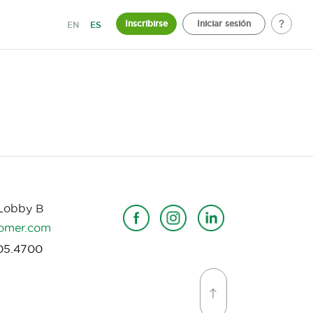
Inscribirse
Iniciar sesión
EN
ES
 Lobby B
omer.com
05.4700