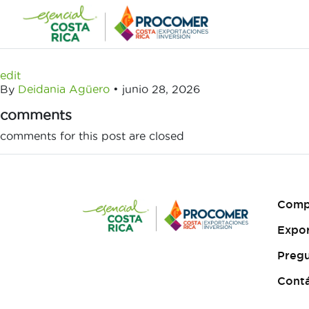
Saltar
al
contenido
edit
By
Deidania Agüero
•
junio 28, 2026
comments
comments for this post are closed
Comp
Expo
Pregu
Cont