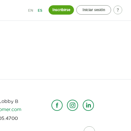
Inscribirse
Iniciar sesión
EN
ES
 Lobby B
omer.com
05.4700