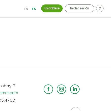
Inscribirse
Iniciar sesión
EN
ES
 Lobby B
omer.com
05.4700