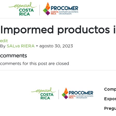
Saltar
al
contenido
Impormed productos in
edit
By
SALva RIERA
•
agosto 30, 2023
comments
comments for this post are closed
Comp
Expo
Pregu