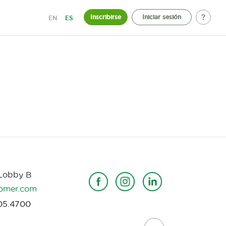
Inscribirse
Iniciar sesión
EN
ES
 Lobby B
omer.com
05.4700