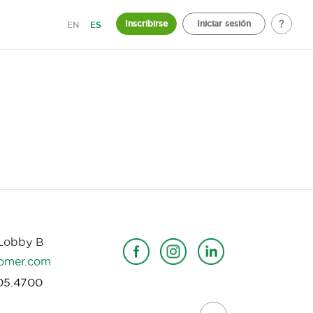
Inscribirse
Iniciar sesión
EN
ES
 Lobby B
omer.com
05.4700