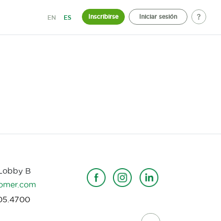
Inscribirse
Iniciar sesión
EN
ES
 Lobby B
omer.com
05.4700