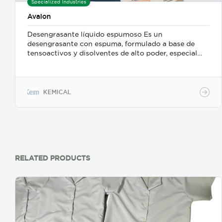
Specialized Industries
Avalon
Desengrasante líquido espumoso Es un
desengrasante con espuma, formulado a base de
tensoactivos y disolventes de alto poder, especial
para la aplicación en tanques, mesas, utensilios y
superficies en la industria alimentaria.
Presentaciones: 3.785 L (galón) 19 L (cubeta)
KEMICAL
RELATED PRODUCTS