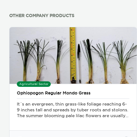
OTHER COMPANY PRODUCTS
Agricultural Sector
Ophiopogon Regular Mondo Grass
It´s an evergreen, thin grass-like foliage reaching 6-
9 inches tall and spreads by tuber roots and stolons.
The summer blooming pale lilac flowers are usually
hidden among the foliage. Ideal for use around the
base of trees where most plants will not grow.