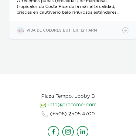
Ofrecemos pupas (crisálidas) de mariposas
tropicales de Costa Rica de la más alta calidad,
criadas en cautiverio bajo rigurosos estándares
ambientales y de sostenibilidad. Nuestro proceso de
recolección y embalaje garantiza un alto porcentaje
de eclosión (emergencia), ofreciendo un producto
VIDA DE COLORES BUTTERFLY FARM
sano y resistente para exhibiciones vivas,
mariposarios y jardines botánicos internacionales.
Características clave: Producción 100% sostenible y
criada en cautiverio. Alta viabilidad y tasa de
eclosión asegurada. Empaque y manejo minucioso
alineado con normativas internacionales de
exportación. Suministro continuo y responsable en
alianza con proyectos rurales de Costa Rica."
Plaza Tempo, Lobby B
info@procomer.com
(+506) 2505.4700