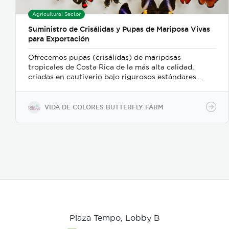
Agricultural Sector
Suministro de Crisálidas y Pupas de Mariposa Vivas
para Exportación
Ofrecemos pupas (crisálidas) de mariposas
tropicales de Costa Rica de la más alta calidad,
criadas en cautiverio bajo rigurosos estándares
ambientales y de sostenibilidad. Nuestro proceso de
recolección y embalaje garantiza un alto porcentaje
de eclosión (emergencia), ofreciendo un producto
VIDA DE COLORES BUTTERFLY FARM
sano y resistente para exhibiciones vivas,
mariposarios y jardines botánicos internacionales.
Características clave: Producción 100% sostenible y
criada en cautiverio. Alta viabilidad y tasa de
eclosión asegurada. Empaque y manejo minucioso
alineado con normativas internacionales de
exportación. Suministro continuo y responsable en
alianza con proyectos rurales de Costa Rica."
Plaza Tempo, Lobby B