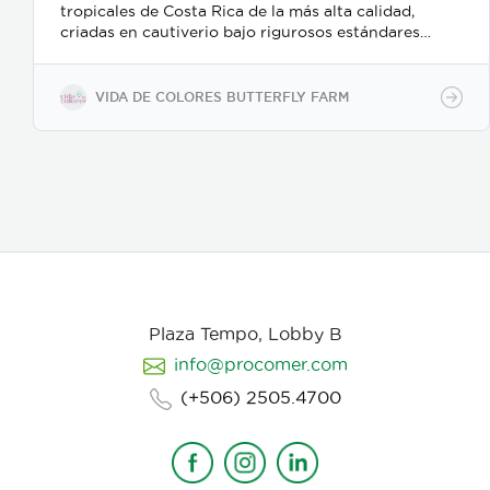
tropicales de Costa Rica de la más alta calidad,
criadas en cautiverio bajo rigurosos estándares
ambientales y de sostenibilidad. Nuestro proceso de
recolección y embalaje garantiza un alto porcentaje
de eclosión (emergencia), ofreciendo un producto
VIDA DE COLORES BUTTERFLY FARM
sano y resistente para exhibiciones vivas,
mariposarios y jardines botánicos internacionales.
Características clave: Producción 100% sostenible y
criada en cautiverio. Alta viabilidad y tasa de
eclosión asegurada. Empaque y manejo minucioso
alineado con normativas internacionales de
exportación. Suministro continuo y responsable en
alianza con proyectos rurales de Costa Rica."
Plaza Tempo, Lobby B
info@procomer.com
(+506) 2505.4700