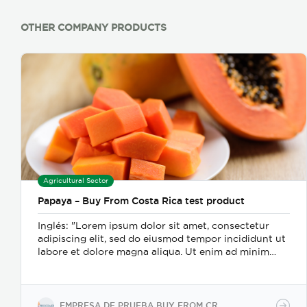
OTHER COMPANY PRODUCTS
Agricultural Sector
Papaya – Buy From Costa Rica test product
Inglés: "Lorem ipsum dolor sit amet, consectetur
adipiscing elit, sed do eiusmod tempor incididunt ut
labore et dolore magna aliqua. Ut enim ad minim
veniam, quis nostrud exercitation ullamco laboris
nisi ut aliquip ex ea commodo consequat. Duis aute
irure dolor in reprehenderit in voluptate velit esse
cillum dolore eu fugiat nulla pariatur. Excepteur sint
EMPRESA DE PRUEBA BUY FROM CR