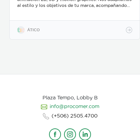
al estilo y los objetivos de tu marca, acompañando
todo el proceso desde el guion hasta la entrega final,
para que tu mensaje sea claro, atractivo y genere
resultados reales. Más información:
https://www.atico.cr/es/servicios/servicios-
ÁTICO
animacion/
Plaza Tempo, Lobby B
info@procomer.com
(+506) 2505.4700