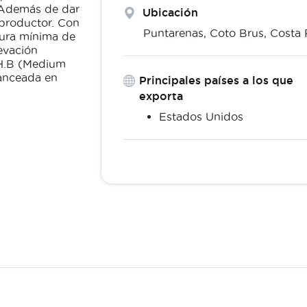
 Además de dar
Ubicación
 productor. Con
Puntarenas,
Coto Brus
,
Costa 
tura mínima de
evación
H.B (Medium
lanceada en
Principales países a los que
exporta
Estados Unidos