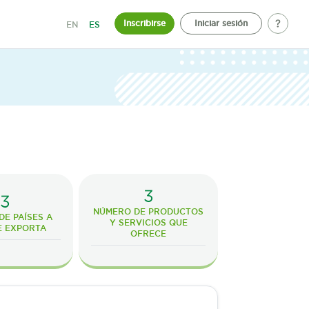
Inscribirse
Iniciar sesión
EN
ES
3
3
NÚMERO DE PRODUCTOS
E PAÍSES A
Y SERVICIOS QUE
E EXPORTA
OFRECE