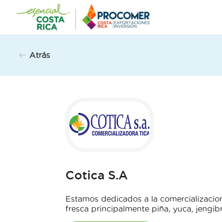
Saltar
al
contenido
Atrás
Cotica S.A
Estamos dedicados a la comercializacion
fresca principalmente piña, yuca, jengi