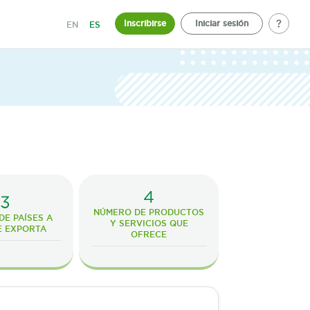
Inscribirse
Iniciar sesión
EN
ES
4
3
NÚMERO DE PRODUCTOS
E PAÍSES A
Y SERVICIOS QUE
E EXPORTA
OFRECE