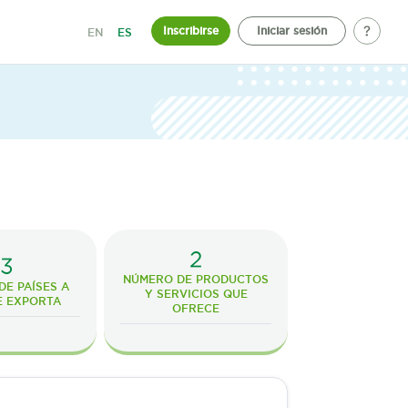
Inscribirse
Iniciar sesión
EN
ES
2
3
NÚMERO DE PRODUCTOS
E PAÍSES A
Y SERVICIOS QUE
E EXPORTA
OFRECE