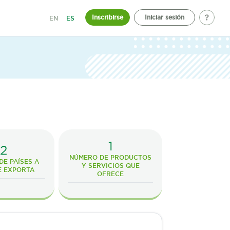
Inscribirse
Iniciar sesión
EN
ES
1
2
NÚMERO DE PRODUCTOS
E PAÍSES A
Y SERVICIOS QUE
E EXPORTA
OFRECE