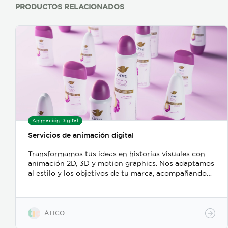
Análisis de imágenes y videos Aumente la capacidad
PRODUCTOS RELACIONADOS
de descubrimiento de contenido en imágenes y
videos mediante la extracción de texto,
reconocimiento de rostros, detección y clasificación
de objetos. Utilice el procesamiento de datos
visuales para etiquetar contenido, desde objetos
hasta conceptos, extraer texto impreso y escrito a
mano, reconocer temas familiares como marcas y
puntos de referencia.
Animación Digital
Servicios de animación digital
Transformamos tus ideas en historias visuales con
animación 2D, 3D y motion graphics. Nos adaptamos
al estilo y los objetivos de tu marca, acompañando
todo el proceso desde el guion hasta la entrega final,
para que tu mensaje sea claro, atractivo y genere
resultados reales. Más información:
https://www.atico.cr/es/servicios/servicios-
ÁTICO
animacion/