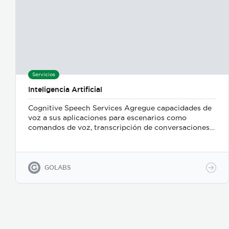
Servicios
Inteligencia Artificial
Cognitive Speech Services Agregue capacidades de
voz a sus aplicaciones para escenarios como
comandos de voz, transcripción de conversaciones y
respuestas en tiempo real mediante chatbots. Cree
aplicaciones y servicios que hablen con naturalidad
e interactúen con sus usuarios finales en la
plataforma que elija para mejorar el compromiso y la
GOLABS
satisfacción del cliente. Natural Language
Processing Mejore la toma de decisiones por medio
del análisis de textos y agregue valor a sus datos
mediante la detección de sentimientos, clasificación
de intenciones, categorización de documentos,
extracción de frases, nombres y palabras claves.