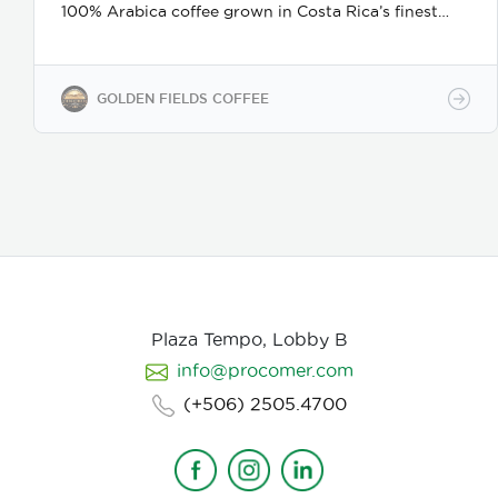
100% Arabica coffee grown in Costa Rica’s finest
coffee regions. We offer private-label solutions,
allowing businesses to customize their packaging
while maintaining premium specialty coffee quality.
Our coffee undergoes cupping (catación)
GOLDEN FIELDS COFFEE
evaluations following the Specialty Coffee
Association (SCA) protocols, ensuring an SCA score
of 80+, guaranteeing exceptional flavor, consistency,
and quality control. We provide samples for quality
evaluation, with flexible MOQ options based on
order volume. Payment terms include L/C, T/T, and
Bank Transfer.
Available in: Whole bean or ground
(250g, 500g, 1kg)
Processing: Washed / Natural
(depending on availability)
SCA Score: 80+
(Specialty Grade)
Cupping Notes: Citrus, floral,
nutty, chocolate
Worldwide shipping with
Plaza Tempo, Lobby B
wholesale & white-label options Partner with us for
info@procomer.com
premium Costa Rican coffee—customized for your
brand, delivered with quality and authenticity.
(+506) 2505.4700