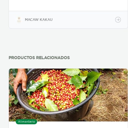
cultivado más sostenible del planeta. Después de 30
años de plantar cientos de miles de árboles, nuestros
esfuerzos han convertido la tierra que quedó
desolada por la deforestación excesiva en un bosque
MACAW KAKAU
de vida restaurado de múltiples estratos. Dentro de
este bosque, nuestros árboles de cacao antiguos
están protegidos y prosperan en la biodiversidad
que ha regresado. Guacamayos, pumas, ocelotes y
una gran cantidad de aves y otros animales
silvestres viven dentro del cacaotal que cultivamos.
PRODUCTOS RELACIONADOS
Alimentario