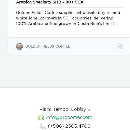
Arabica Specialty SHB – 80+ SCA
Golden Fields Coffee supplies wholesale buyers and
white-label partners in 50+ countries, delivering
100% Arabica coffee grown in Costa Rica’s finest
coffee regions. We offer private-label solutions,
allowing businesses to customize their packaging
while maintaining premium specialty coffee quality.
Our coffee undergoes cupping (catación)
GOLDEN FIELDS COFFEE
evaluations following the Specialty Coffee
Association (SCA) protocols, ensuring an SCA score
of 80+, guaranteeing exceptional flavor, consistency,
and quality control. We provide samples for quality
evaluation, with flexible MOQ options based on
order volume. Payment terms include L/C, T/T, and
Bank Transfer.
Available in: Whole bean or ground
(250g, 500g, 1kg)
Processing: Washed / Natural
(depending on availability)
SCA Score: 80+
(Specialty Grade)
Cupping Notes: Citrus, floral,
nutty, chocolate
Worldwide shipping with
Plaza Tempo, Lobby B
wholesale & white-label options Partner with us for
info@procomer.com
premium Costa Rican coffee—customized for your
brand, delivered with quality and authenticity.
(+506) 2505.4700