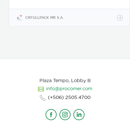
diferentes tipos de laminaciones: bolsa con poliéster
semi metalizado, metalizado, de foil (lámina de
aluminio). Cumple normas ANSI/ESD S541 y
ANSI/ESD STM 11.31
CRFULLPACK MR S.A.
Plaza Tempo, Lobby B
info@procomer.com
(+506) 2505.4700