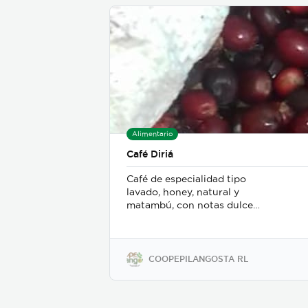
Alimentario
Café Diriá
Café de especialidad tipo
lavado, honey, natural y
matambú, con notas dulces
como dulce de caramelo o
caña de azucar, notas a
chocolate, a vainilla y a
frutas exóticas
COOPEPILANGOSTA RL