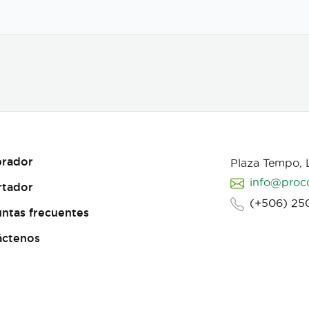
rador
Plaza Tempo,
info@proc
rtador
(+506) 25
ntas frecuentes
áctenos