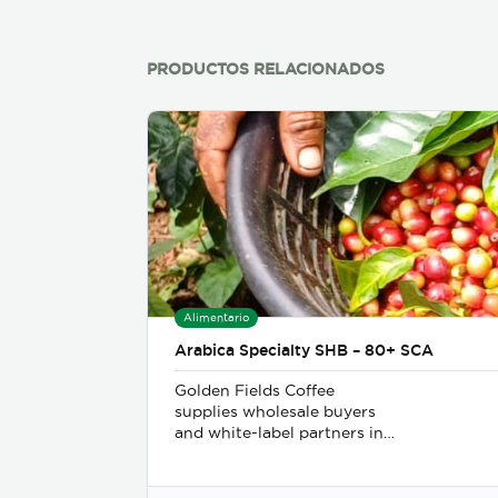
PRODUCTOS RELACIONADOS
Alimentario
Arabica Specialty SHB – 80+ SCA
Golden Fields Coffee
supplies wholesale buyers
and white-label partners in
50+ countries, delivering
100% Arabica coffee grown
in Costa Rica’s finest coffee