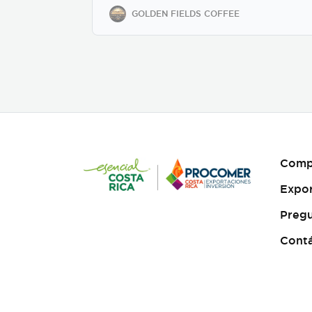
regions. We offer private-
GOLDEN FIELDS COFFEE
label solutions, allowing
businesses to customize
their packaging while
maintaining premium
specialty coffee quality. Our
coffee undergoes cupping
(catación) evaluations
following the Specialty
Coffee Association (SCA)
protocols, ensuring an SCA
score of 80+, guaranteeing
Comp
exceptional flavor,
consistency, and quality
Expo
control. We provide samples
for quality evaluation, with
Pregu
flexible MOQ options based
on order volume. Payment
Cont
terms include L/C, T/T, and
Bank Transfer.
Available
in: Whole bean or ground
(250g, 500g, 1kg)
Processing: Washed /