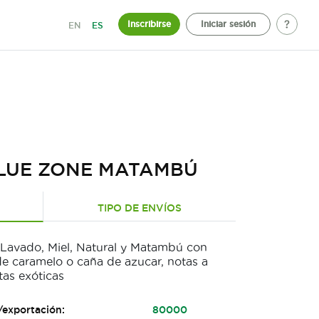
Inscribirse
Iniciar sesión
EN
ES
LUE ZONE MATAMBÚ
TIPO DE ENVÍOS
o Lavado, Miel, Natural y Matambú con
e caramelo o caña de azucar, notas a
utas exóticas
/exportación:
80000