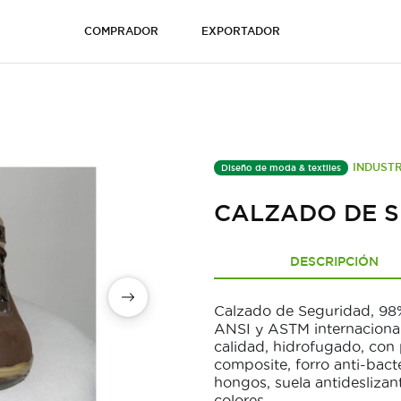
COMPRADOR
EXPORTADOR
INDUSTR
Diseño de moda & textiles
CALZADO DE 
DESCRIPCIÓN
Calzado de Seguridad, 98
ANSI y ASTM internacionale
calidad, hidrofugado, con 
composite, forro anti-bact
hongos, suela antideslizan
colores.