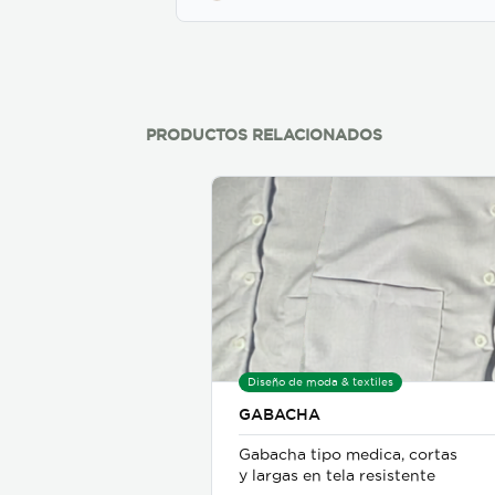
variedad de colores y
materiales. Contamos con
una amplia variedad de
estilos para hombres de
cualquier edad y tallas
especiales.
PRODUCTOS RELACIONADOS
Diseño de moda & textiles
GABACHA
Gabacha tipo medica, cortas
y largas en tela resistente