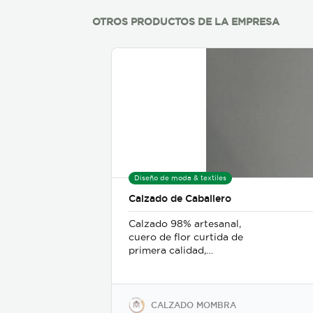
OTROS PRODUCTOS DE LA EMPRESA
Diseño de moda & textiles
Calzado de Caballero
Calzado 98% artesanal,
cuero de flor curtida de
primera calidad,
hidrofugado, con forro anti-
bacterial que previene la
producción de hongos, suela
antideslizante; ofrecemos en
CALZADO MOMBRA