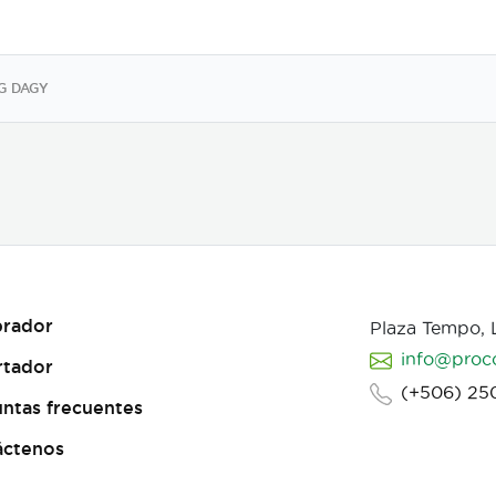
G DAGY
rador
Plaza Tempo,
info@proc
rtador
(+506) 25
ntas frecuentes
áctenos