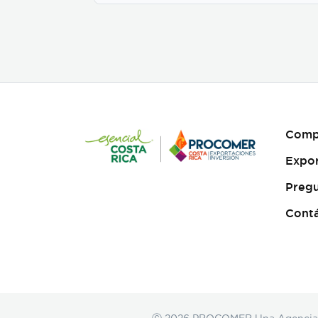
y es conocido por su
amortiguación y
propiedades
amortiguadoras. espuma
EPE es liviano, reciclable y
puede ser reutilizado varias
veces. Se presenta con
opción estático y
antiestático
Comp
Expo
Pregu
Cont