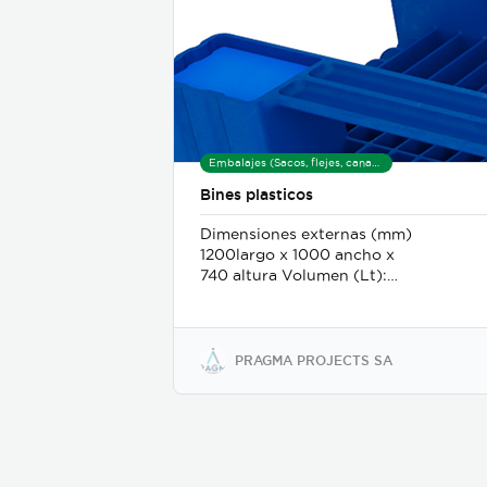
Embalajes (Sacos, flejes, canastas, tarimas, hieleras)
Bines plasticos
Dimensiones externas (mm)
1200largo x 1000 ancho x
740 altura Volumen (Lt):
605 Carga Maxima (Kg):
1000 Estibamiento máximo
(Kg): 5000
PRAGMA PROJECTS SA