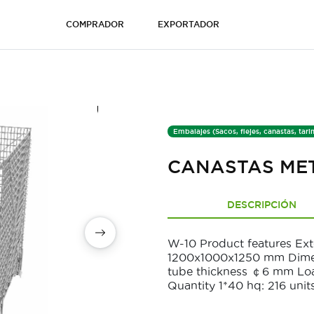
COMPRADOR
EXPORTADOR
Embalajes (Sacos, flejes, canastas, tari
CANASTAS ME
DESCRIPCIÓN
W-10 Product features Ex
1200x1000x1250 mm Dimen
tube thickness ￠6 mm Loa
Quantity 1*40 hq: 216 unit