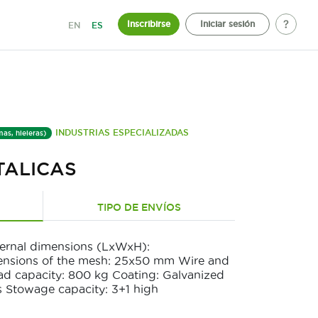
Inscribirse
Iniciar sesión
EN
ES
INDUSTRIAS ESPECIALIZADAS
mas, hieleras)
TALICAS
TIPO DE ENVÍOS
ternal dimensions (LxWxH):
sions of the mesh: 25x50 mm Wire and
d capacity: 800 kg Coating: Galvanized
s Stowage capacity: 3+1 high