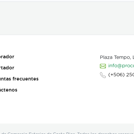
rador
Plaza Tempo,
info@proc
rtador
(+506) 25
ntas frecuentes
áctenos