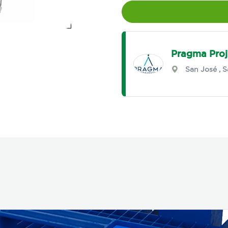
Pragma Proj
San José
,
S