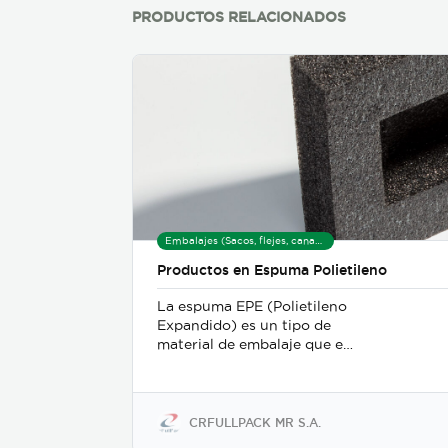
PRODUCTOS RELACIONADOS
Embalajes (Sacos, flejes, canastas, tarimas, hieleras)
Productos en Espuma Polietileno
La espuma EPE (Polietileno
Expandido) es un tipo de
material de embalaje que es
comúnmente utilizado en el
transporte de artículos
delicados o frágiles. Está
hecho de resinas de
CRFULLPACK MR S.A.
polietileno de baja densidad