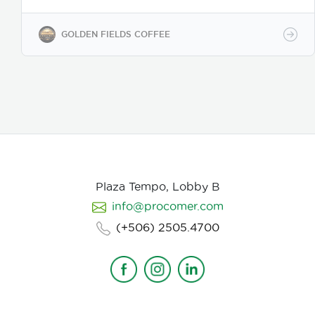
allowing businesses to customize their packaging
while maintaining premium specialty coffee quality.
Our coffee undergoes cupping (catación)
GOLDEN FIELDS COFFEE
evaluations following the Specialty Coffee
Association (SCA) protocols, ensuring an SCA score
of 80+, guaranteeing exceptional flavor, consistency,
and quality control. We provide samples for quality
evaluation, with flexible MOQ options based on
order volume. Payment terms include L/C, T/T, and
Bank Transfer.
Available in: Whole bean or ground
(250g, 500g, 1kg)
Processing: Washed / Natural
(depending on availability)
SCA Score: 80+
(Specialty Grade)
Cupping Notes: Citrus, floral,
nutty, chocolate
Worldwide shipping with
Plaza Tempo, Lobby B
wholesale & white-label options Partner with us for
info@procomer.com
premium Costa Rican coffee—customized for your
brand, delivered with quality and authenticity.
(+506) 2505.4700