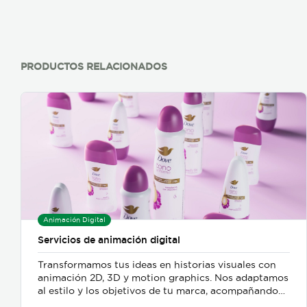
imparcial, de acuerdo a sus características físicas, de
uso, análisis del mercado y la zona en donde se
encuentra el inmueble. Siendo así una estimación
clara y precisa del valor de la propiedad. En cuanto
otro tipo de bienes, se analiza el estado físico en que
PRODUCTOS RELACIONADOS
se encuentran, la funcionalidad y el valor que tengan
en el mercado. Lo anterior realizado con tecnología
de última generación y profesionales altamente
calificados.
Animación Digital
Servicios de animación digital
Transformamos tus ideas en historias visuales con
animación 2D, 3D y motion graphics. Nos adaptamos
al estilo y los objetivos de tu marca, acompañando
todo el proceso desde el guion hasta la entrega final,