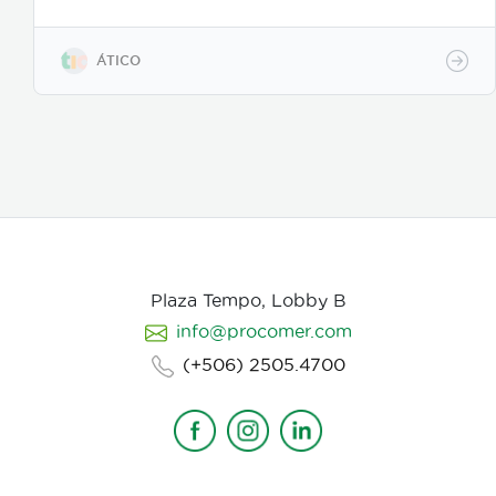
para que tu mensaje sea claro, atractivo y genere
resultados reales. Más información:
https://www.atico.cr/es/servicios/servicios-
ÁTICO
animacion/
Plaza Tempo, Lobby B
info@procomer.com
(+506) 2505.4700