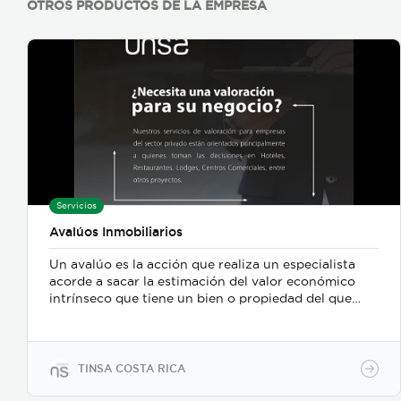
OTROS PRODUCTOS DE LA EMPRESA
Servicios
Avalúos Inmobiliarios
Un avalúo es la acción que realiza un especialista
acorde a sacar la estimación del valor económico
intrínseco que tiene un bien o propiedad del que
solicita. Éste ocurre al momento de obtener un
crédito bancario, hipotecario o de otro ámbito, ya
que toman como garantía alguna propiedad o bien
que pueda cubrir la deuda en caso de que no se
TINSA COSTA RICA
cumpla lo establecido en el contrato. Los avalúos
son realizados por medio de un estudio técnico