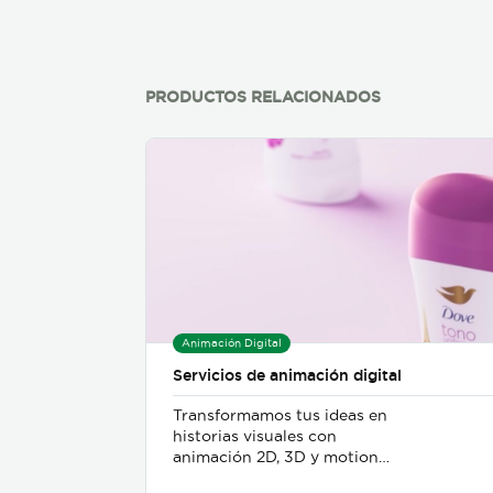
de transformación digital,
liderazgo, operaciones,
finanzas, mercadeo, ventas,
productividad, competencia
y desarrollo.
PRODUCTOS RELACIONADOS
Animación Digital
Servicios de animación digital
Transformamos tus ideas en
historias visuales con
animación 2D, 3D y motion
graphics. Nos adaptamos al