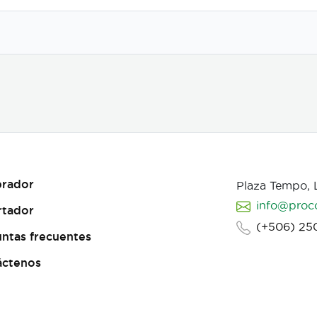
s-
rador
Plaza Tempo,
info@proc
rtador
(+506) 25
ntas frecuentes
áctenos