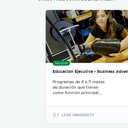
Servicios
Educación Ejecutiva – Business Advan
Programas de 4 a 11 meses
de duración que tienen
como función principal
profundizar el conocimiento
del participante a una
habilidad o área específica
de negocios para la toma de
LEAD UNIVERSITY
decisiones. Los programas
se desarrollan en las áreas