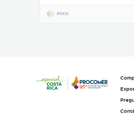
estilo y los objetivos de tu
marca, acompañando todo
el proceso desde el guion
ÁTICO
hasta la entrega final, para
que tu mensaje sea claro,
atractivo y genere
resultados reales. Más
información:
https://www.atico.cr/es/servicios/servicio
animacion/
Comp
Expo
Pregu
Cont