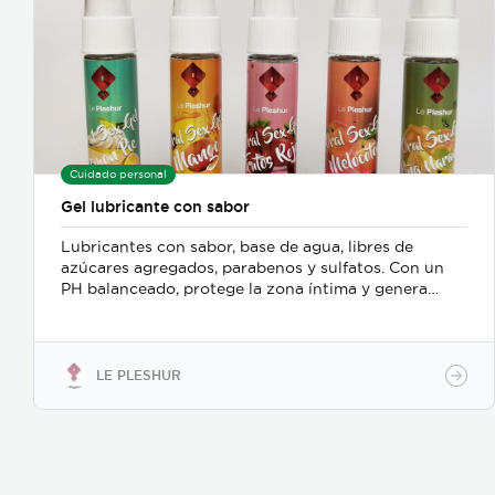
Cuidado personal
Gel lubricante con sabor
Lubricantes con sabor, base de agua, libres de
azúcares agregados, parabenos y sulfatos. Con un
PH balanceado, protege la zona íntima y genera
placer y seguridad en tu relación. Gel lubricante
comestible, sabor a: Irish Cream/Piña
Colada/Ron/Frutos Rojos/Piña
Naranja/Melocotón/Mango/Pie de Limón.
LE PLESHUR
Presentación: 30ml