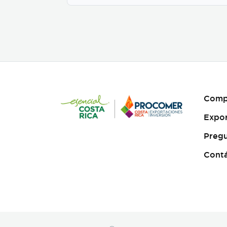
businesses to customize
their packaging while
maintaining premium
specialty coffee quality. Our
coffee undergoes cupping
(catación) evaluations
following the Specialty
Coffee Association (SCA)
protocols, ensuring an SCA
score of 80+, guaranteeing
Comp
exceptional flavor,
consistency, and quality
Expo
control. We provide samples
for quality evaluation, with
Pregu
flexible MOQ options based
on order volume. Payment
Cont
terms include L/C, T/T, and
Bank Transfer.
Available
in: Whole bean or ground
(250g, 500g, 1kg)
Processing: Washed /
Natural (depending on
availability)
SCA Score: