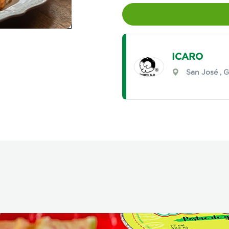
ICARO
San José
,
G