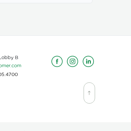
 Lobby B
omer.com
05.4700