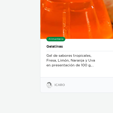
Alimentario
Gelatinas
Gel de sabores tropicales,
Fresa, Limón, Naranja y Uva
en presentación de 100 g,
sin componentes de origen
animal y Libre de gluten
ICARO