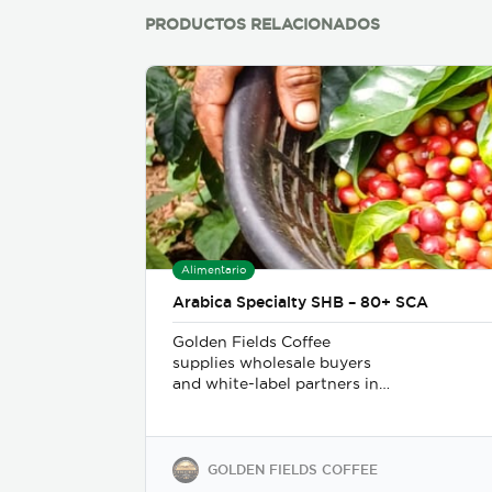
PRODUCTOS RELACIONADOS
Alimentario
Arabica Specialty SHB – 80+ SCA
Golden Fields Coffee
supplies wholesale buyers
and white-label partners in
50+ countries, delivering
100% Arabica coffee grown
in Costa Rica’s finest coffee
regions. We offer private-
GOLDEN FIELDS COFFEE
label solutions, allowing