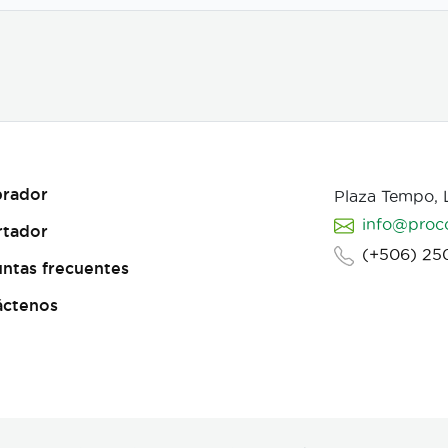
rador
Plaza Tempo,
info@proc
rtador
(+506) 25
ntas frecuentes
áctenos