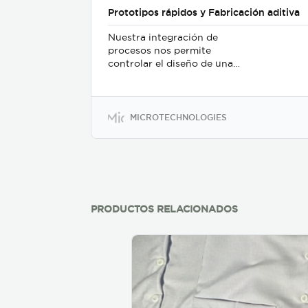
Prototipos rápidos y Fabricación aditiva
Nuestra integración de
procesos nos permite
controlar el diseño de una
pieza hasta la producción.
En ""Micro Labs"", tenemos
una función dentro de Micro
dedicada a tomar ideas que
MICROTECHNOLOGIES
resuelven desafíos y crean
diseños recientemente
mejorados. MicroLabs
también puede tomar un
diseño de cliente existente y
proporcionar iteraciones
alternativas para mejorar la
PRODUCTOS RELACIONADOS
productividad y la función.
La creación rápida de
prototipos a través de la
fabricación aditiva
(impresión 3D) brinda a los
clientes bucles de
retroalimentación rápidos y