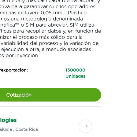
la mejor y más calificada fuerza laboral, y
tiva para garantizar que los operadores
erancias incluyen: 0,05 mm – Plástico
mos una metodología denominada
tífica"" o SIM para abreviar. SIM utiliza
ficas para recopilar datos y, en función de
izar el proceso más sólido para la
variabilidad del proceso y la variación de
a ejecución a otra, a menudo asociadas
s por inyección.
/exportación:
1500000
Unidades
Cotización
logies
ajuela
, Costa Rica