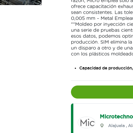
razón, Micro emplea solo a 
ofrece capacitación exhaus
sean consistentes. Las tol
0,005 mm – Metal Emplea
""Moldeo por inyección cien
una serie de pruebas cientí
esos datos, podemos optim
producción. SIM elimina la 
un disparo a otro y de un
con los plásticos moldeado
Capacidad de producción
Microtechno
Alajuela
,
Al