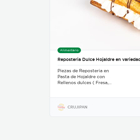
Alimentario
Reposteria Dulce Hojaldre en varieda
Piezas de Reposteria en
Pasta de Hojaldre con
Rellenos dulces ( Fresa,
Limon, Piña, Manzana,
Crema Pastelera, Guayaba,
Melocoton, Mora)
CRUJIPAN