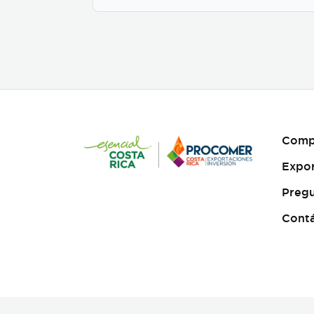
label solutions, allowing
businesses to customize
their packaging while
maintaining premium
specialty coffee quality. Our
coffee undergoes cupping
(catación) evaluations
following the Specialty
Coffee Association (SCA)
protocols, ensuring an SCA
score of 80+, guaranteeing
Comp
exceptional flavor,
consistency, and quality
Expo
control. We provide samples
for quality evaluation, with
Pregu
flexible MOQ options based
on order volume. Payment
Cont
terms include L/C, T/T, and
Bank Transfer.
Available
in: Whole bean or ground
(250g, 500g, 1kg)
Processing: Washed /
Natural (depending on
availability)
SCA Score: