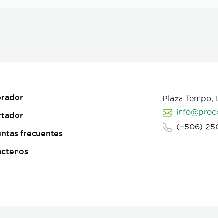
rador
Plaza Tempo,
info@proc
rtador
(+506) 25
ntas frecuentes
áctenos