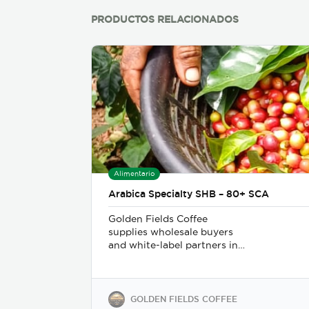
PRODUCTOS RELACIONADOS
Alimentario
Arabica Specialty SHB – 80+ SCA
Golden Fields Coffee
supplies wholesale buyers
and white-label partners in
50+ countries, delivering
100% Arabica coffee grown
in Costa Rica’s finest coffee
regions. We offer private-
GOLDEN FIELDS COFFEE