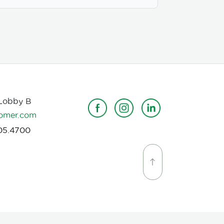
2600ml en PE
 Lobby B
omer.com
05.4700