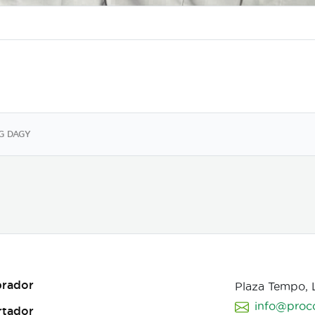
G DAGY
rador
Plaza Tempo,
info@proc
rtador