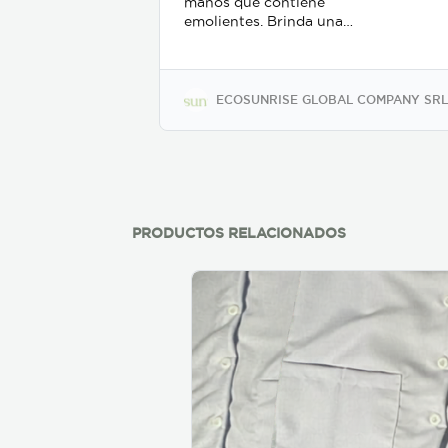
manos que contiene
emolientes. Brinda una
rápida acción bactericida
contra un amplio espectro
de microorganismos
mientras que ayuda a
ECOSUNRISE GLOBAL COMPANY SRL
mantener la integridad de la
piel sin causar resequedad o
molestias en el uso normal
del mismo. Este producto no
deja las manos pegajosas, no
contiene aromatizantes,
conservantes ni colorantes.
PRODUCTOS RELACIONADOS
Su formulación ingredientes
que facilitan la desinfección
y favorecer las condiciones
de inocuidad en distintos
tipos de ambientes.