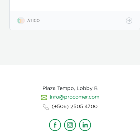
todo el proceso desde el guion hasta la entrega final,
para que tu mensaje sea claro, atractivo y genere
resultados reales. Más información:
https://www.atico.cr/es/servicios/servicios-
ÁTICO
animacion/
Plaza Tempo, Lobby B
info@procomer.com
(+506) 2505.4700