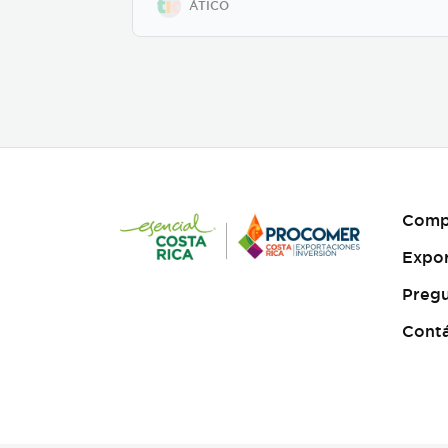
el proceso desde el guion
ÁTICO
hasta la entrega final, para
que tu mensaje sea claro,
atractivo y genere
resultados reales. Más
información:
https://www.atico.cr/es/servicios/servicio
animacion/
Comp
Expo
Pregu
Cont