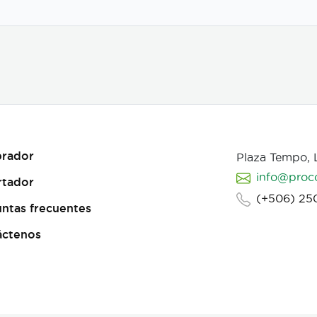
s-
rador
Plaza Tempo,
info@proc
rtador
(+506) 25
ntas frecuentes
áctenos