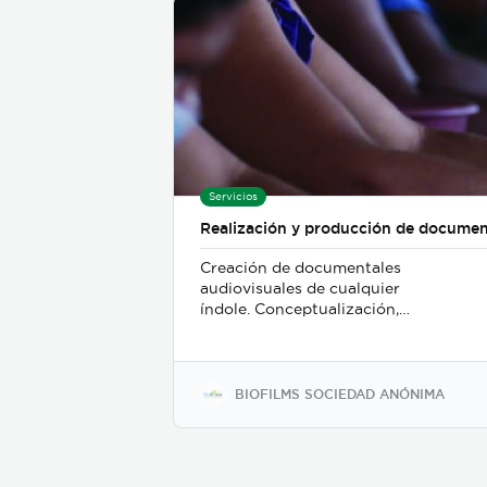
Servicios
Realización y producción de documen
Creación de documentales
audiovisuales de cualquier
índole. Conceptualización,
ejecución y posterior
postproducción para
entregar un producto
terminado y listo para ser
BIOFILMS SOCIEDAD ANÓNIMA
publicado en los diferentes
medios de comunicación
existentes.