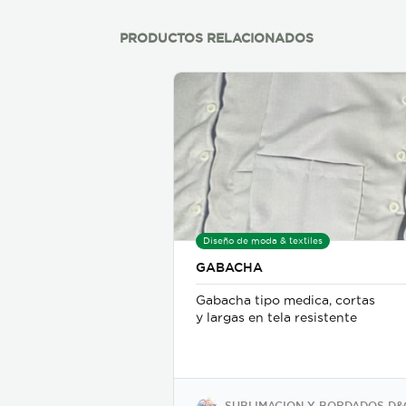
dosificado inteligente,
aromas intensos y
duraderos, disminución del
PRODUCTOS RELACIONADOS
plástico en un 95%
Diseño de moda & textiles
GABACHA
Gabacha tipo medica, cortas
y largas en tela resistente
SUBLIMACION Y BORDADOS D&