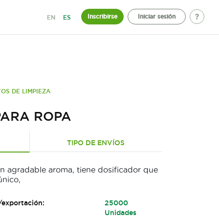
Inscribirse
Iniciar sesión
EN
ES
OS DE LIMPIEZA
PARA ROPA
TIPO DE ENVÍOS
un agradable aroma, tiene dosificador que
único,
/exportación:
25000
Unidades