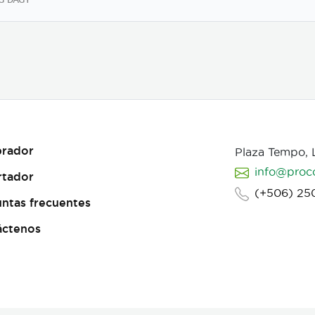
rador
Plaza Tempo,
info@proc
rtador
(+506) 25
ntas frecuentes
áctenos