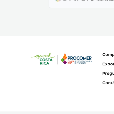
Comp
Expo
Pregu
Cont