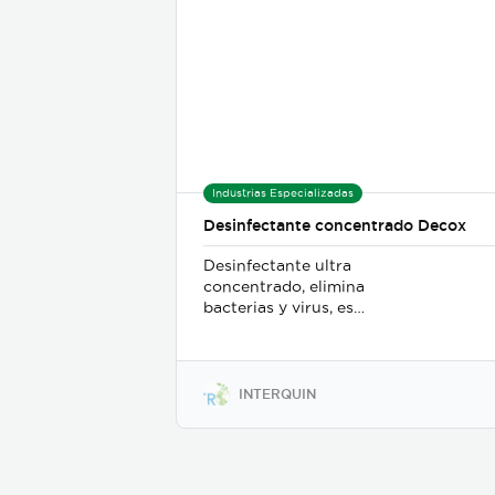
Industrias Especializadas
Desinfectante concentrado Decox
Desinfectante ultra
concentrado, elimina
bacterias y virus, es
amigable con el medio
ambiente, cuenta con
dosificado inteligente,
ingredientes activos de
INTERQUIN
ùltima generaciòn , aromas
intensos y duraderos. Valor
agregado producto ùnico en
su tipo ya que contiene un