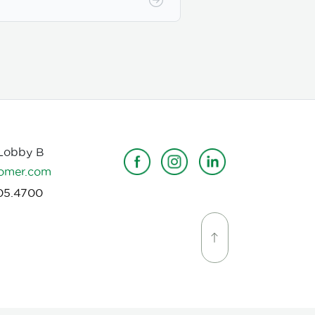
 Lobby B
omer.com
05.4700