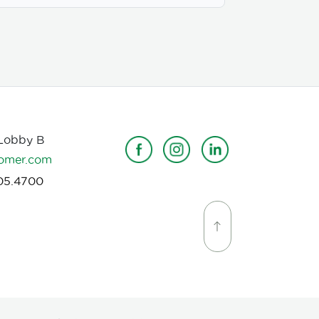
 Lobby B
omer.com
05.4700