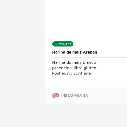
Alimentario
Harina de maíz Arepan
Harina de maíz blanco
precocida, libre gluten,
kosher, no contiene
colesterol, fibra saludable,
fortificado con vitaminas y
hierro
INSTAMASA SA