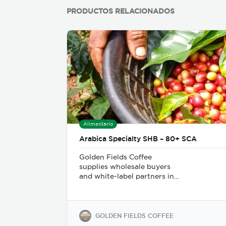
PRODUCTOS RELACIONADOS
Alimentario
Arabica Specialty SHB – 80+ SCA
Golden Fields Coffee
supplies wholesale buyers
and white-label partners in
50+ countries, delivering
100% Arabica coffee grown
in Costa Rica’s finest coffee
regions. We offer private-
GOLDEN FIELDS COFFEE
label solutions, allowing