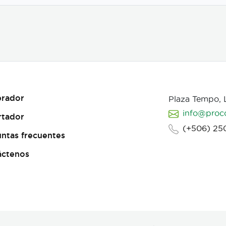
rador
Plaza Tempo,
info@proc
rtador
(+506) 25
ntas frecuentes
áctenos