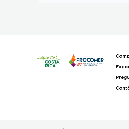
businesses to customize
their packaging while
maintaining premium
specialty coffee quality. Our
coffee undergoes cupping
(catación) evaluations
following the Specialty
Coffee Association (SCA)
protocols, ensuring an SCA
score of 80+, guaranteeing
Comp
exceptional flavor,
consistency, and quality
Expo
control. We provide samples
for quality evaluation, with
Pregu
flexible MOQ options based
on order volume. Payment
Cont
terms include L/C, T/T, and
Bank Transfer.
Available
in: Whole bean or ground
(250g, 500g, 1kg)
Processing: Washed /
Natural (depending on
availability)
SCA Score: